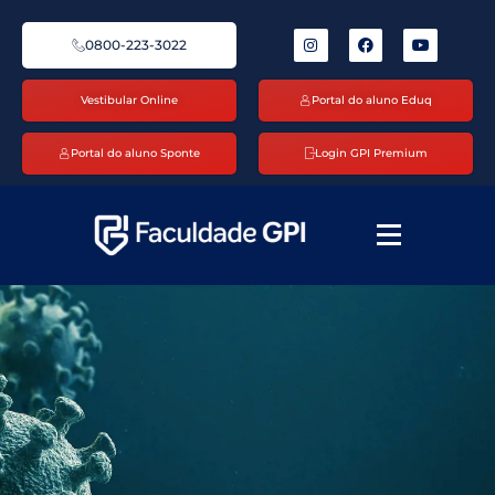
0800-223-3022
Vestibular Online
Portal do aluno Eduq
Portal do aluno Sponte
Login GPI Premium