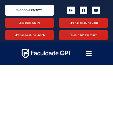
0800-223-3022
Vestibular Online
Portal do aluno Eduq
Portal do aluno Sponte
Login GPI Premium