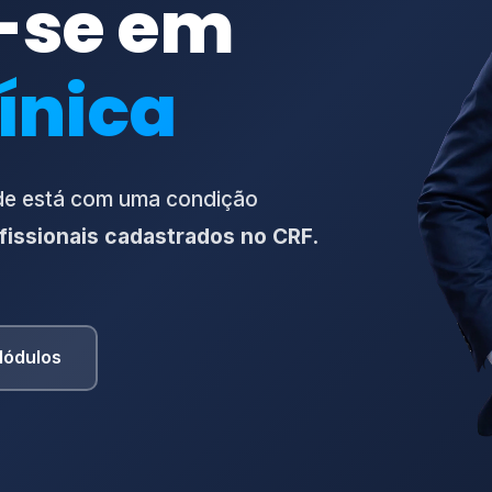
e-se em
línica
de está com uma condição
issionais cadastrados no CRF.
ódulos