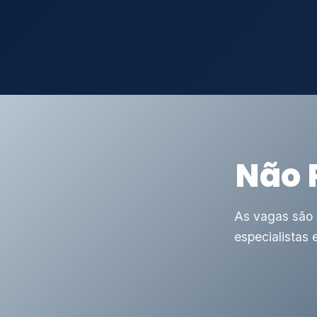
Não 
As vagas são 
especialistas