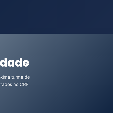
idade
óxima turma de
trados no CRF.