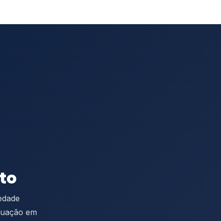
to
iedade
aduação em