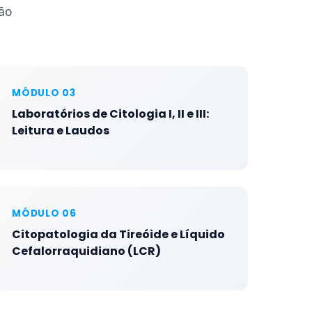
ão
MÓDULO 03
Laboratórios de Citologia I, II e III:
Leitura e Laudos
MÓDULO 06
Citopatologia da Tireóide e Líquido
Cefalorraquidiano (LCR)