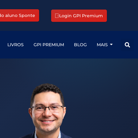
 do aluno Sponte
Login GPI Premium
LIVROS
GPI PREMIUM
BLOG
MAIS