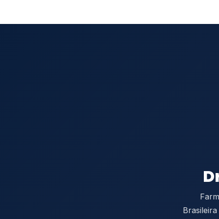
D
Farma
Brasileir