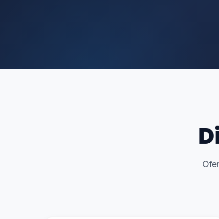
D
Ofe