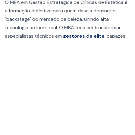
O MBA em Gestão Estratégica de Clínicas de Estética é
a formação definitiva para quem deseja dominar o
"backstage" do mercado da beleza, unindo alta
tecnologia ao lucro real. O MBA foca em transformar
especialistas técnicos em
gestores de elite
, capazes
de estruturar modelos de negócios escaláveis e de alto
padrão.
Ao longo da formação, você aprenderá a aplicar
Inteligência Artificial e Automação
para otimizar
processos, além de dominar a Engenharia de Custos e
Precificação para garantir a saúde financeira da sua
operação.
Com módulos que vão da Biossegurança às mais
recentes Tendências em Estética Avançada, este MBA
prepara você para gerir riscos e liderar com inovação,