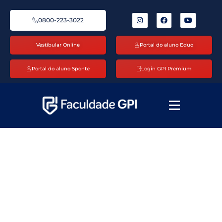
0800-223-3022
Vestibular Online
Portal do aluno Eduq
Portal do aluno Sponte
Login GPI Premium