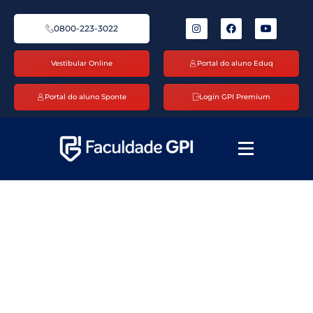
0800-223-3022
Vestibular Online
Portal do aluno Eduq
Portal do aluno Sponte
Login GPI Premium
​PÓS-GRADUAÇÃO EM SAÚDE
ESTÉTICA AVANÇADA