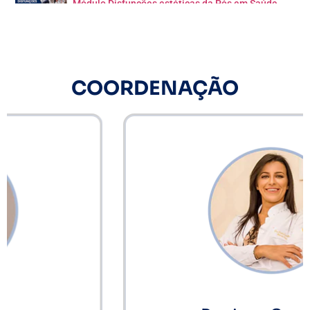
Módulo Disfunções estéticas da Pós em Saúde Estética Avançada
Conheça mais sobre a Pós Saúde Estética Avançada
Módulo de Terapias Manuais em Estética Facial e Corporal da Pós em Saúde Estética Avançada
COORDENAÇÃO
Pós Graduação Saúde Estética Avançada
Dra. Tiara Kelly conta por que decidiu fazer a Pós-Graduação de Saúde Estética Avançada
Luciana Silva conta por que decidiu fazer a Pós-Graduação de Saúde Estética Avançada
Camila Farias conta por que decidiu fazer a Pós-Graduação de Saúde Estética Avançada
Roseli Machado conta por que decidiu fazer a Pós-Graduação de Saúde Estética Avançada
Tamires Almada conta por que decidiu fazer a Pós-Graduação de Saúde Estética Avançada