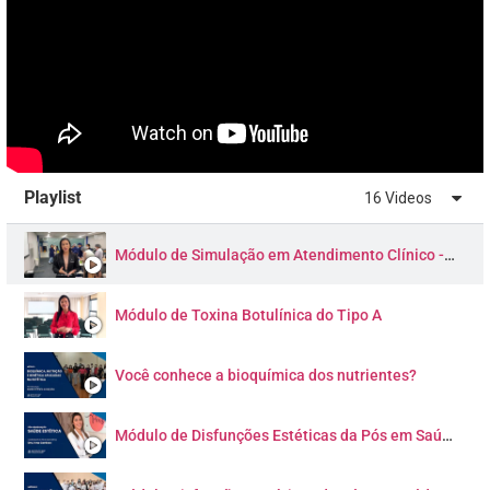
Playlist
16 Videos
Módulo de Simulação em Atendimento Clínico - Pós em Saúde Estética Avançada: Faculdade GPI
Módulo de Toxina Botulínica do Tipo A
Você conhece a bioquímica dos nutrientes?
Módulo de Disfunções Estéticas da Pós em Saúde Estética Avançada