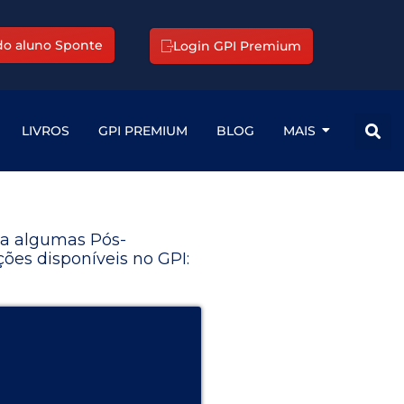
 do aluno Sponte
Login GPI Premium
LIVROS
GPI PREMIUM
BLOG
MAIS
a algumas Pós-
ões disponíveis no GPI: