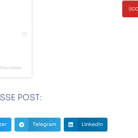
CO
Uma publicação partilhada por Faculdade GPI – Pós-graduação (@faculdadegpi)
SSE POST:
ter
Telegram
LinkedIn