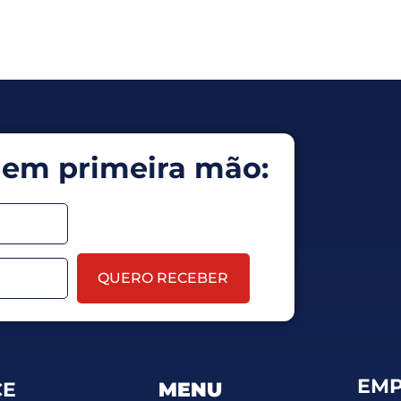
 em primeira mão:
QUERO RECEBER
EMP
CE
MENU