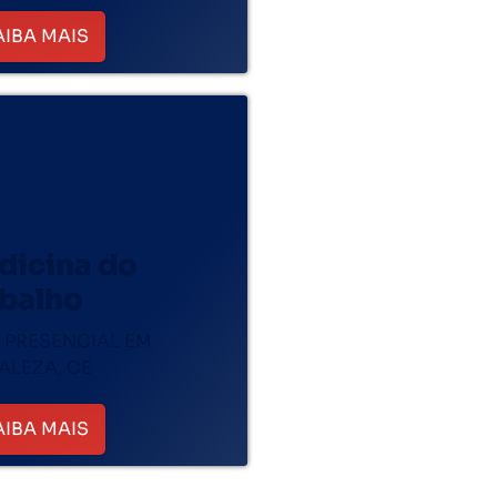
AIBA MAIS
dicina do
abalho
 PRESENCIAL EM
ALEZA, CE
AIBA MAIS