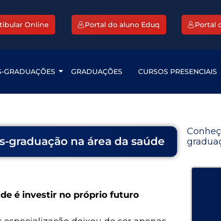
tibular Online
Portal do aluno Eduq
Portal
S-GRADUAÇÕES
GRADUAÇÕES
CURSOS PRESENCIAIS
Conheç
s-graduação na área da saúde
graduaç
e é investir no próprio futuro