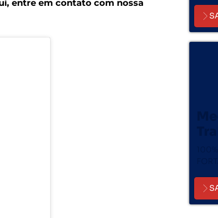
qui, entre em contato com nossa
S
Me
Tr
100%
FORT
S