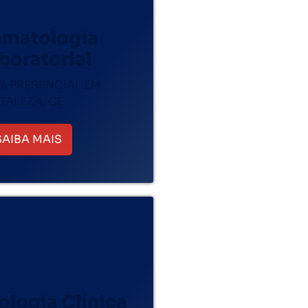
matologia
boratorial
% PRESENCIAL EM
TALEZA, CE
SAIBA MAIS
ologia Clínica