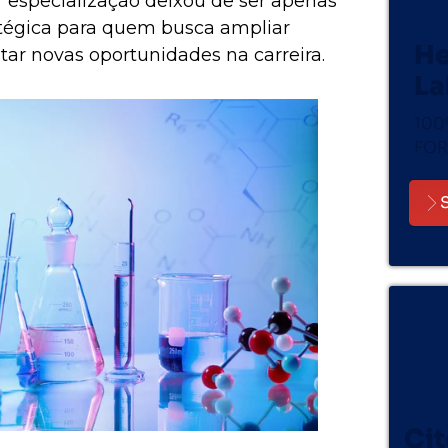
especialização deixou de ser apenas
atégica para quem busca ampliar
He
tar novas oportunidades na carreira.
La
100
FOR
Cit