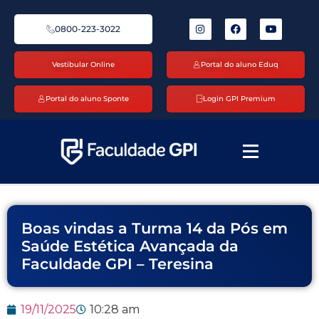
0800-223-3022
Vestibular Online
Portal do aluno Eduq
Portal do aluno Sponte
Login GPI Premium
Boas vindas a Turma 14 da Pós em
Saúde Estética Avançada da
Faculdade GPI – Teresina
19/11/2025
10:28 am