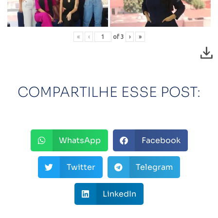
«
‹
of
3
›
»
COMPARTILHE ESSE POST:
WhatsApp
Facebook
Twitter
Telegram
LinkedIn