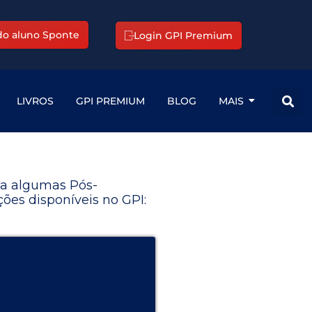
 do aluno Sponte
Login GPI Premium
LIVROS
GPI PREMIUM
BLOG
MAIS
a algumas Pós-
ões disponíveis no GPI: