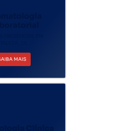
matologia
boratorial
% PRESENCIAL EM
TALEZA, CE
SAIBA MAIS
ologia Clínica