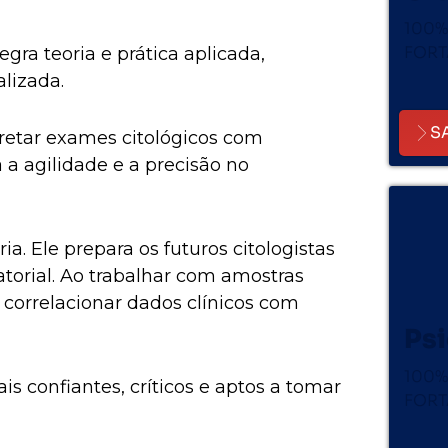
100%
FORT
gra teoria e prática aplicada,
lizada.
S
pretar exames citológicos com
 a agilidade e a precisão no
. Ele prepara os futuros citologistas
ratorial. Ao trabalhar com amostras
 correlacionar dados clínicos com
Psi
100%
 confiantes, críticos e aptos a tomar
FORT