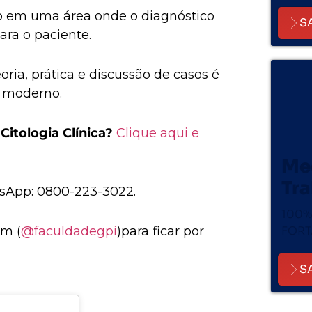
do em uma área onde o diagnóstico
S
ara o paciente.
ria, prática e discussão de casos é
l moderno.
itologia Clínica?
Clique aqui e
Me
Tr
tsApp: 0800-223-3022.
100%
am (
@faculdadegpi
)
para ficar por
FORT
S