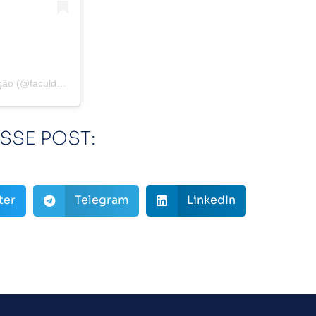
Uma publicação compartilhada por Faculdade GPI - Pós-graduação (@faculdadegpi)
SSE POST:
ter
Telegram
LinkedIn