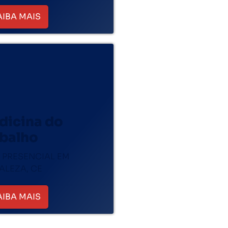
AIBA MAIS
dicina do
abalho
 PRESENCIAL EM
ALEZA, CE
AIBA MAIS