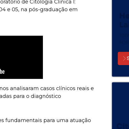
ratório de Citologia Clínica I:
s 04 e 05, na pós-graduação em
He
La
100
FOR
nos analisaram casos clínicos reais e
tadas para o diagnóstico
des fundamentais para uma atuação
Cit