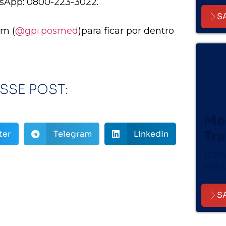
tsApp: 0800-223-3022.
S
am (
@gpi.posmed
)
para ficar por dentro
SSE POST:
Me
Tr
ter
Telegram
LinkedIn
100%
FORT
S