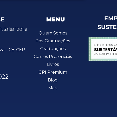
EMP
CE
MENU
SUST
1, Salas 1201 e
Quem Somos
Pós-Graduações
Graduações
eza – CE, CEP
Cursos Presenciais
Livros
GPI Premium
022
Blog
Mais