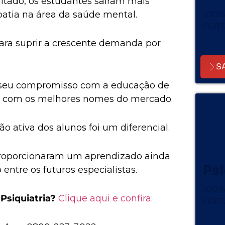
tado, os estudantes saíram mais
atia na área da saúde mental.
100%
FORT
para suprir a crescente demanda por
S
ça seu compromisso com a educação de
os com os melhores nomes do mercado.
o ativa dos alunos foi um diferencial.
 proporcionaram um aprendizado ainda
Psi
entre os futuros especialistas.
100%
Psiquiatria?
Clique aqui e confira:
FORT