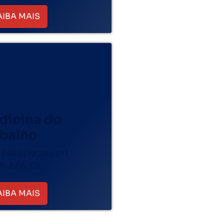
AIBA MAIS
dicina do
abalho
 PRESENCIAL EM
ALEZA, CE
AIBA MAIS