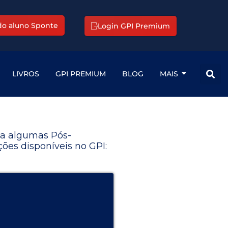
 do aluno Sponte
Login GPI Premium
LIVROS
GPI PREMIUM
BLOG
MAIS
a algumas Pós-
ões disponíveis no GPI: