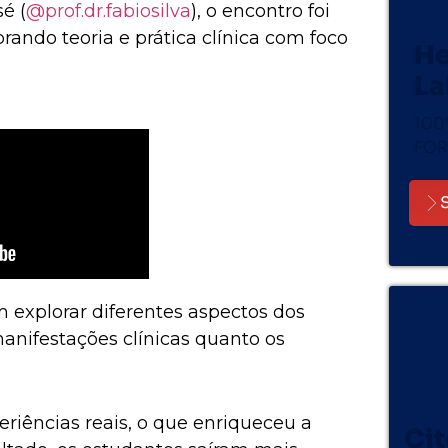
é (
@prof.dr.fabiosilva
), o encontro foi
ndo teoria e prática clínica com foco
He
La
100
FOR
m explorar diferentes aspectos dos
anifestações clínicas quanto os
eriências reais, o que enriqueceu a
Cit