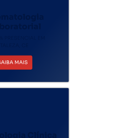
matologia
boratorial
% PRESENCIAL EM
TALEZA, CE
SAIBA MAIS
ologia Clínica