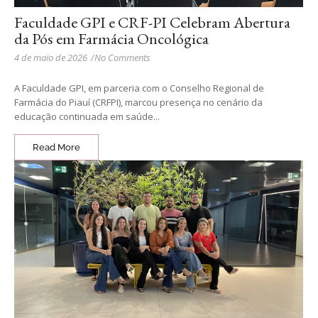
Faculdade GPI e CRF-PI Celebram Abertura
da Pós em Farmácia Oncológica
4 de maio de 2026
/
No Comments
A Faculdade GPI, em parceria com o Conselho Regional de
Farmácia do Piauí (CRFPI), marcou presença no cenário da
educação continuada em saúde...
Read More