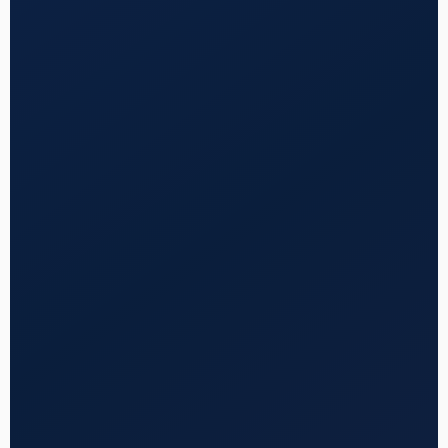
✓
✓
✓
✓
✓