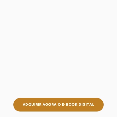
PEIM — Microvasos
Indicação, técnica, contraindicações e segurança
nos microvasos.
Indicação e responsabilidade
Raciocínio clínico, documentação, ética e limites
legais da atuação.
ADQUIRIR AGORA O E-BOOK DIGITAL