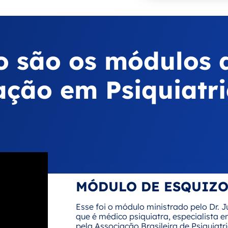
o são os módulos 
ção em Psiquiatr
MÓDULO DE ESQUIZO
Esse foi o módulo ministrado pelo Dr.
que é médico psiquiatra, especialista e
pela Associação Brasileira de Psiquiatr