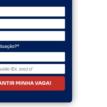
aduação?*
NTIR MINHA VAGA!