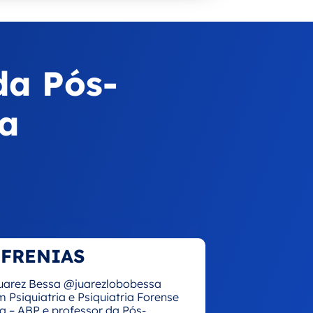
da Pós-
ia
FRENIAS
 Juarez Bessa @juarezlobobessa
m Psiquiatria e Psiquiatria Forense
ia – ABP e professor da Pós-