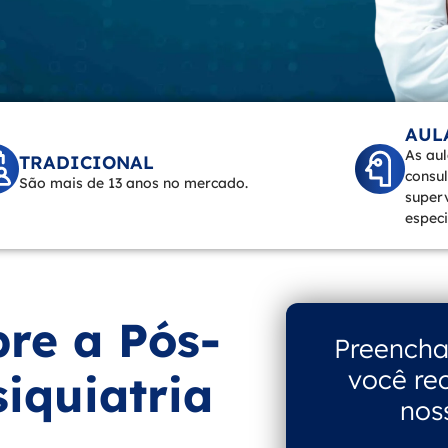
AUL
As aul
TRADICIONAL
consul
São mais de 13 anos no mercado.
super
especi
re a Pós-
Preencha
você re
iquiatria
nos