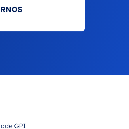
ORNOS
o
ldade GPI