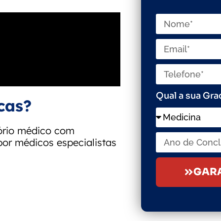
Qual a sua Gr
cas?
tório médico com
por médicos especialistas
GARA