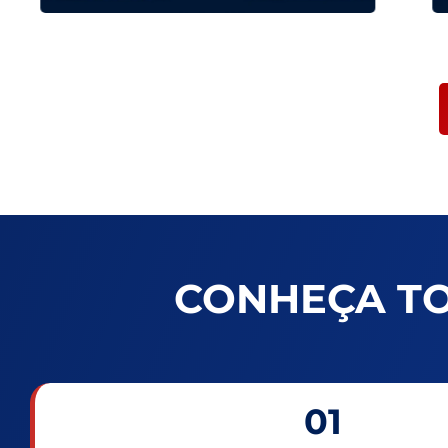
CONHEÇA T
01