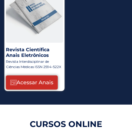
Revista Científica
Anais Eletrônicos
Revista Interdisciplinar de
Ciências Médicas ISSN 2594-522X
Acessar Anais
CURSOS ONLINE