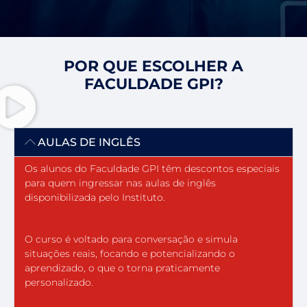
POR QUE ESCOLHER A
FACULDADE GPI?
AULAS DE INGLÊS
Os alunos do Faculdade GPI têm descontos especiais
para quem ingressar nas aulas de inglês
disponibilizada pelo Instituto.
O curso é voltado para conversação e simula
situações reais, focando e potencializando o
aprendizado, o que o torna praticamente
personalizado.